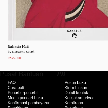
Rahasia Hati
Natsume Sōseki
Rp
75.000
Pusat Bantuan
𝑷𝑩
FAQ
Pesan buku
Cara beli
Kirim tulisan
Penerbit-penerbit
Detail kontak
Mesin pencari buku
Kebijakan privasi
Konfirmasi pembayaran
Kemitraan