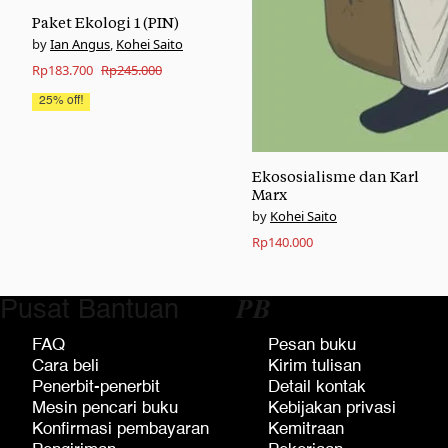
Paket Ekologi 1 (PIN)
Ian Angus
,
Kohei Saito
Original
Current
Rp
183.700
Rp
245.000
price
price
25% off!
was:
is:
Rp245.000.
Rp183.700.
Ekososialisme dan Karl
Marx
Kohei Saito
Rp
140.000
Pusat Bantuan
𝑷𝑩
FAQ
Pesan buku
Cara beli
Kirim tulisan
Penerbit-penerbit
Detail kontak
Mesin pencari buku
Kebijakan privasi
Konfirmasi pembayaran
Kemitraan