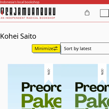
Indonesia's local bookshop
Kohei Saito
-30%
-30%