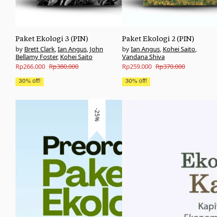
Paket Ekologi 3 (PIN)
Paket Ekologi 2 (PIN)
Brett Clark
,
Ian Angus
,
John
Ian Angus
,
Kohei Saito
,
Bellamy Foster
,
Kohei Saito
Vandana Shiva
Original
Current
Original
Current
Rp
266.000
Rp
380.000
Rp
259.000
Rp
370.000
price
price
price
price
30% off!
30% off!
was:
is:
was:
is:
Rp380.000.
Rp266.000.
Rp370.000.
Rp259.000.
-25%