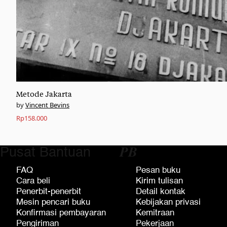
Metode Jakarta
Vincent Bevins
Rp
158.000
Pusat Bantuan
𝑷𝑩
FAQ
Pesan buku
Cara beli
Kirim tulisan
Penerbit-penerbit
Detail kontak
Mesin pencari buku
Kebijakan privasi
Konfirmasi pembayaran
Kemitraan
Pengiriman
Pekerjaan