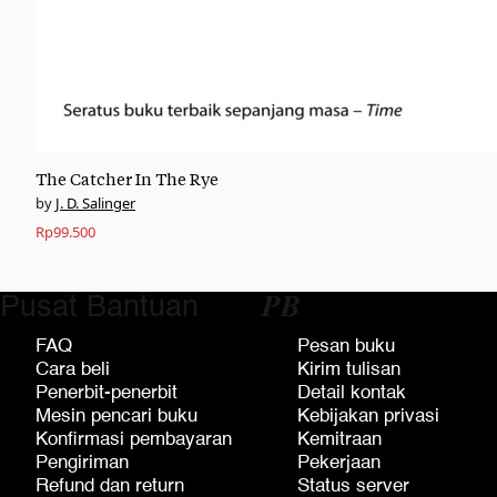
The Catcher In The Rye
J. D. Salinger
Rp
99.500
Pusat Bantuan
𝑷𝑩
FAQ
Pesan buku
Cara beli
Kirim tulisan
Penerbit-penerbit
Detail kontak
Mesin pencari buku
Kebijakan privasi
Konfirmasi pembayaran
Kemitraan
Pengiriman
Pekerjaan
Refund dan return
Status server