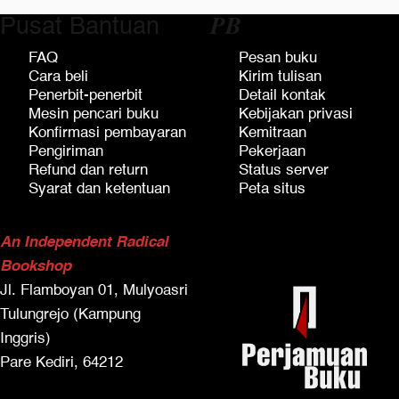
Rp311.000.
Rp306.000.
Pusat Bantuan
𝑷𝑩
FAQ
Pesan buku
Cara beli
Kirim tulisan
Penerbit-penerbit
Detail kontak
Mesin pencari buku
Kebijakan privasi
Konfirmasi pembayaran
Kemitraan
Pengiriman
Pekerjaan
Refund dan return
Status server
Syarat dan ketentuan
Peta situs
An Independent Radical
Bookshop
Jl. Flamboyan 01, Mulyoasri
Tulungrejo (Kampung
Inggris)
Pare Kediri, 64212