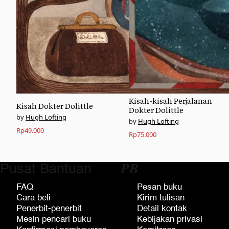
Kisah-kisah Perjalanan
Kisah Dokter Dolittle
Dokter Dolittle
Hugh Lofting
Hugh Lofting
Rp
49.000
Rp
75.000
Pusat Bantuan
𝑷𝑩
FAQ
Pesan buku
Cara beli
Kirim tulisan
Penerbit-penerbit
Detail kontak
Mesin pencari buku
Kebijakan privasi