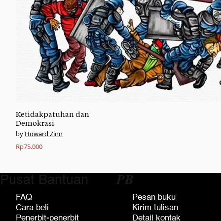
Ketidakpatuhan dan
Demokrasi
Howard Zinn
Rp
75.000
Pusat Bantuan
𝑷𝑩
FAQ
Pesan buku
Cara beli
Kirim tulisan
Penerbit-penerbit
Detail kontak