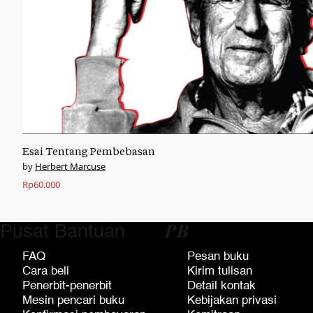
Esai Tentang Pembebasan
Herbert Marcuse
Rp
60.000
Pusat Bantuan
𝑷𝑩
FAQ
Pesan buku
Cara beli
Kirim tulisan
Penerbit-penerbit
Detail kontak
Mesin pencari buku
Kebijakan privasi