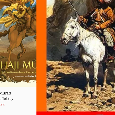
 Murad
o Tolstoy
.000