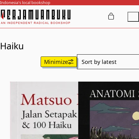
Indonesia's local bookshop
Haiku