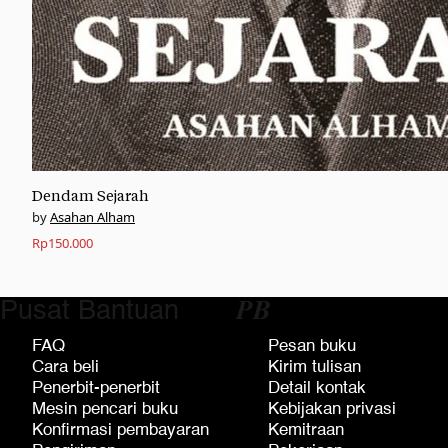
Dendam Sejarah
Asahan Alham
Rp
150.000
Pusat Bantuan
𝑷𝑩
FAQ
Pesan buku
Cara beli
Kirim tulisan
Penerbit-penerbit
Detail kontak
Mesin pencari buku
Kebijakan privasi
Konfirmasi pembayaran
Kemitraan