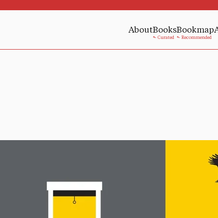
About
Books
Bookmap