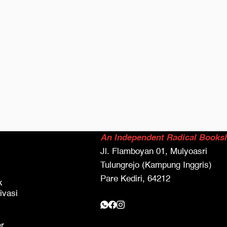
An Independent Radical Books
Jl. Flamboyan 01, Mulyoasri
Tulungrejo (Kampung Inggris)
Pare Kediri, 64212
k
ivasi
er