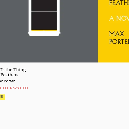
f Is the Thing
 Feathers
x Porter
nal
nt
0.000
Rp
280.000
f!
.000.
.000.