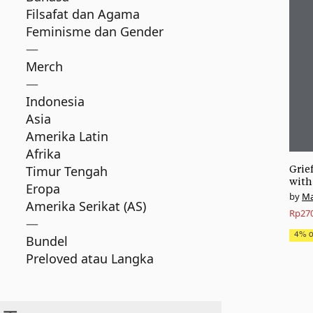
Filsafat dan Agama
Feminisme dan Gender
—
Merch
—
Indonesia
Asia
Amerika Latin
Afrika
Timur Tengah
Grie
with
Eropa
Ma
Amerika Serikat (AS)
Origi
Curre
Rp
27
—
price
price
4% of
Bundel
was:
is:
Preloved atau Langka
Rp280
Rp270