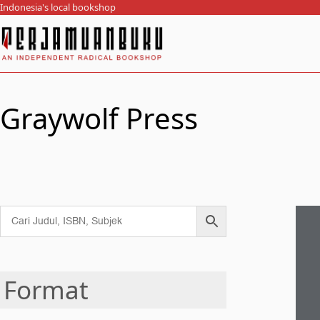
Indonesia's local bookshop
Graywolf Press
Format