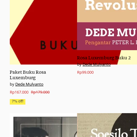
Rosa Luxemburg Buku 2
Dede Mulyanto
Paket Buku Rosa
Rp
99.000
Luxemburg
Dede Mulyanto
Original
Current
Rp
167.000
Rp
179.000
price
price
7% off!
was:
is:
Rp179.000.
Rp167.000.