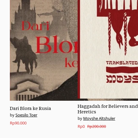
Haggadah for Believers and
Dari Blora ke Rusia
Heretics
Soesilo Toer
Moyshe Altshuler
Rp
90.000
Original
Current
Rp
0
Rp
200.000
price
price