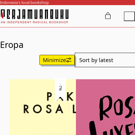
Indonesia's local bookshop
Eropa
-7%