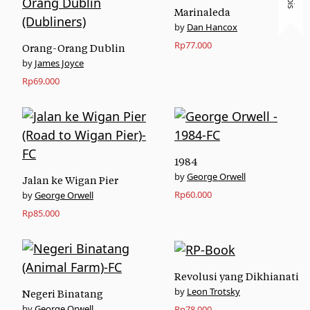
Marinaleda
Dan Hancox
Rp
77.000
Orang-Orang Dublin
James Joyce
Rp
69.000
1984
George Orwell
Jalan ke Wigan Pier
Rp
60.000
George Orwell
Rp
85.000
Revolusi yang Dikhianati
Leon Trotsky
Negeri Binatang
George Orwell
Rp
78.000