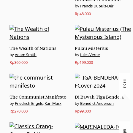
Francis Dupuis-Déri
Rp
48.000
The Wealth of Nations
Pulau Misterius
Adam Smith
Jules Verne
Rp
360.000
Rp
199.000
Habis
The Communist Manifesto
Di Bawah Tiga Bendera
Friedrich Engels
,
Karl Marx
Benedict Anderson
Rp
270.000
Rp
99.000
Habis