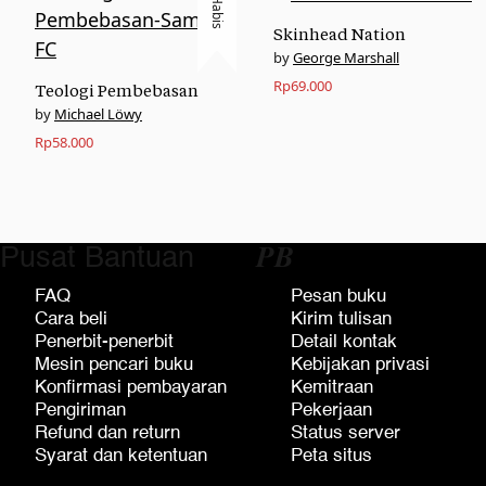
Habis
Skinhead Nation
George Marshall
Rp
69.000
Teologi Pembebasan
Michael Löwy
Rp
58.000
Pusat Bantuan
𝑷𝑩
FAQ
Pesan buku
Cara beli
Kirim tulisan
Penerbit-penerbit
Detail kontak
Mesin pencari buku
Kebijakan privasi
Konfirmasi pembayaran
Kemitraan
Pengiriman
Pekerjaan
Refund dan return
Status server
Syarat dan ketentuan
Peta situs