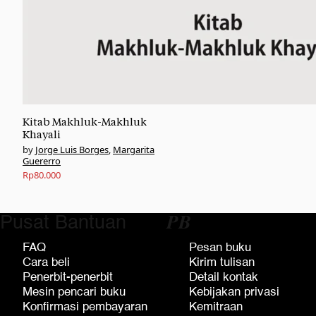
Kitab Makhluk-Makhluk
Khayali
Jorge Luis Borges
,
Margarita
Guererro
Rp
80.000
Pusat Bantuan
𝑷𝑩
FAQ
Pesan buku
Cara beli
Kirim tulisan
Penerbit-penerbit
Detail kontak
Mesin pencari buku
Kebijakan privasi
Konfirmasi pembayaran
Kemitraan