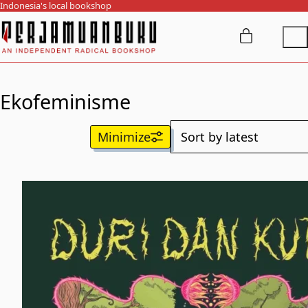
Indonesia's local bookshop
Ekofeminisme