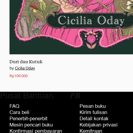
Duri dan Kutuk
Cicilia Oday
Rp
109.000
Pusat Bantuan
𝑷𝑩
FAQ
Pesan buku
Cara beli
Kirim tulisan
Penerbit-penerbit
Detail kontak
Mesin pencari buku
Kebijakan privasi
Konfirmasi pembayaran
Kemitraan