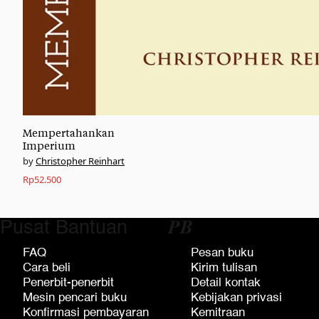
Mempertahankan
Imperium
Christopher Reinhart
Rp
52.500
Pusat Bantuan
𝑷𝑩
FAQ
Pesan buku
Cara beli
Kirim tulisan
Penerbit-penerbit
Detail kontak
Mesin pencari buku
Kebijakan privasi
Konfirmasi pembayaran
Kemitraan