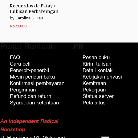
Recuerdos de Patay /
Lukisan Perkabungan
Caroline S. Hau
Rp
73.000
Pusat Bantuan
𝑷𝑩
FAQ
Pesan buku
Cara beli
Kirim tulisan
Penerbit-penerbit
Detail kontak
Mesin pencari buku
Kebijakan privasi
Konfirmasi pembayaran
Kemitraan
Pengiriman
Pekerjaan
Refund dan return
Status server
Syarat dan ketentuan
Peta situs
An Independent Radical
Bookshop