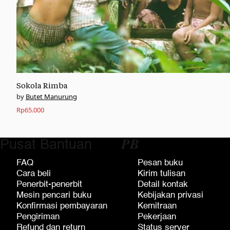
Sokola Rimba
Butet Manurung
Rp
65.000
Pusat Bantuan
𝑷𝑩
FAQ
Pesan buku
Cara beli
Kirim tulisan
Penerbit-penerbit
Detail kontak
Mesin pencari buku
Kebijakan privasi
Konfirmasi pembayaran
Kemitraan
Pengiriman
Pekerjaan
Refund dan return
Status server