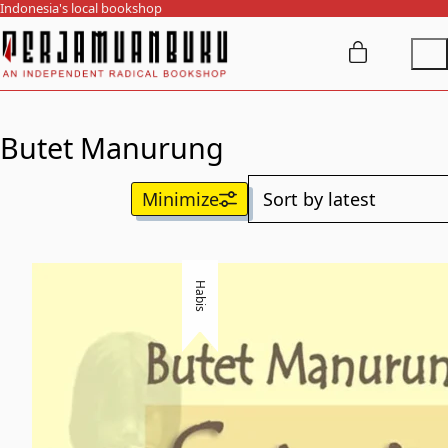
Indonesia's local bookshop
Butet Manurung
Habis