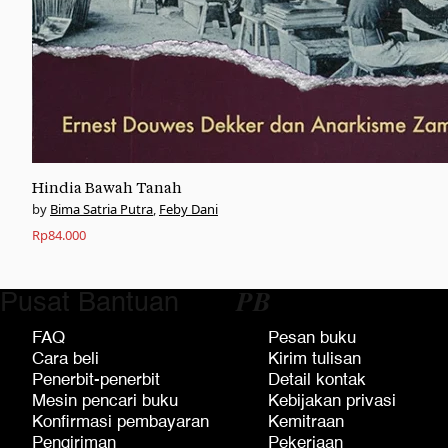
Hindia Bawah Tanah
Bima Satria Putra
,
Feby Dani
Rp
84.000
Pusat Bantuan
𝑷𝑩
FAQ
Pesan buku
Cara beli
Kirim tulisan
Penerbit-penerbit
Detail kontak
Mesin pencari buku
Kebijakan privasi
Konfirmasi pembayaran
Kemitraan
Pengiriman
Pekerjaan