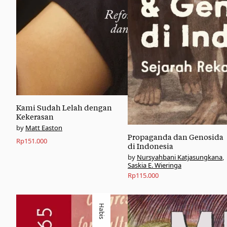
Kami Sudah Lelah dengan
Kekerasan
Matt Easton
Propaganda dan Genosida
Rp
151.000
di Indonesia
Nursyahbani Katjasungkana
,
Saskia E. Wieringa
Rp
115.000
Habis