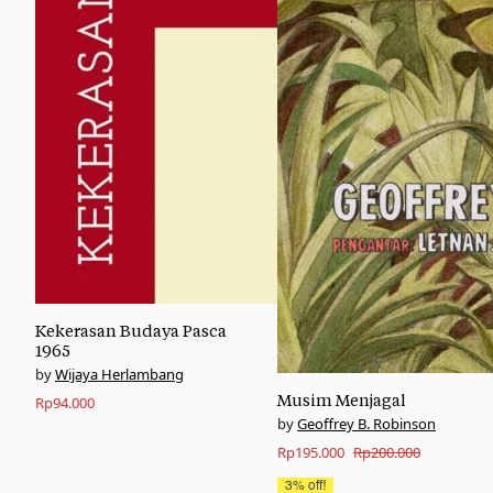
Kekerasan Budaya Pasca
1965
Wijaya Herlambang
Musim Menjagal
Rp
94.000
Geoffrey B. Robinson
Original
Current
Rp
195.000
Rp
200.000
price
price
3% off!