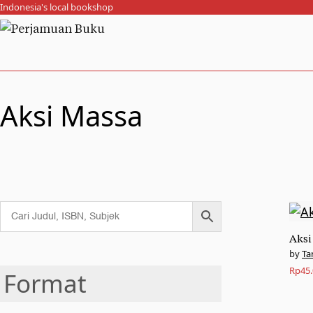
Indonesia's local bookshop
Aksi Massa
Aksi
Ta
Rp
45
Format