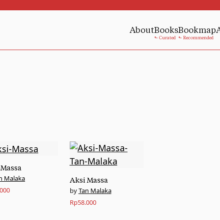
About
Books
Bookmap
 Massa
n Malaka
Aksi Massa
.000
Tan Malaka
Rp
58.000