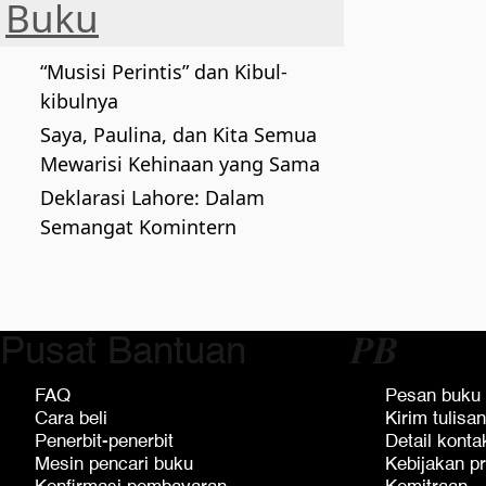
Buku
“Musisi Perintis” dan Kibul-
kibulnya
Saya, Paulina, dan Kita Semua
Mewarisi Kehinaan yang Sama
Deklarasi Lahore: Dalam
Semangat Komintern
Pusat Bantuan
𝑷𝑩
FAQ
Pesan buku
Cara beli
Kirim tulisan
Penerbit-penerbit
Detail konta
Mesin pencari buku
Kebijakan pr