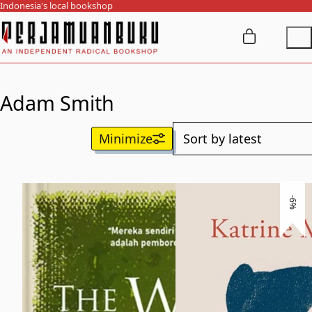
Indonesia's local bookshop
Adam Smith
-6%