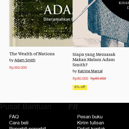
The Wealth of Nations
Siapa yang Memasak
Makan Malam Adam
Adam Smith
Smith?
Rp
360.000
Katrine Marçal
Original
Current
Rp
80.000
Rp
85.000
price
price
6% off!
was:
is:
Rp85.000.
Rp80.000.
Pusat Bantuan
𝑷𝑩
FAQ
Pesan buku
Cara beli
Kirim tulisan