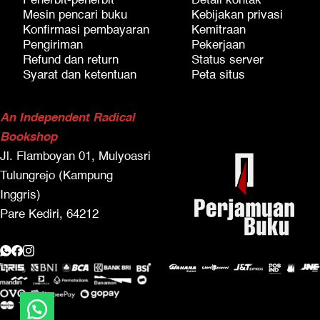
Penerbit-penerbit
Detail kontak
Mesin pencari buku
Kebijakan privasi
Konfirmasi pembayaran
Kemitraan
Pengiriman
Pekerjaan
Refund dan return
Status server
Syarat dan ketentuan
Peta situs
An Independent Radical
Bookshop
Jl. Flamboyan 01, Mulyoasri
Tulungrejo (Kampung
Inggris)
Pare Kediri, 64212