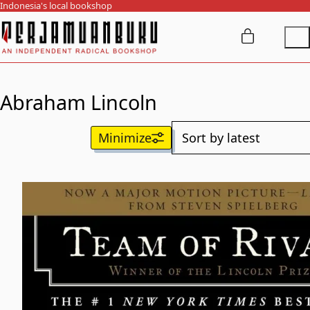
Indonesia's local bookshop
Abraham Lincoln