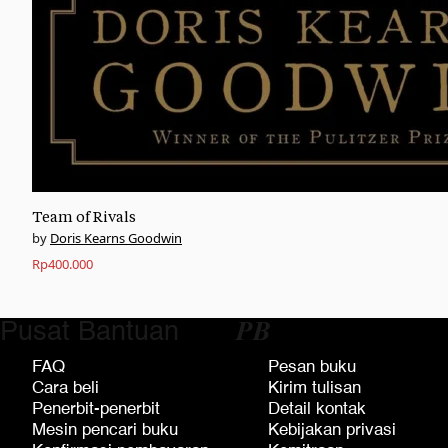
Team of Rivals
Doris Kearns Goodwin
Rp
400.000
Pusat Bantuan
𝑷𝑩
FAQ
Pesan buku
Cara beli
Kirim tulisan
Penerbit-penerbit
Detail kontak
Mesin pencari buku
Kebijakan privasi