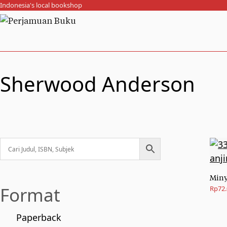
Indonesia's local bookshop
Sherwood Anderson
Miny
Format
Rp
72
Paperback