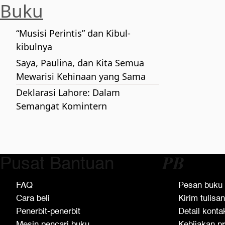
Buku
“Musisi Perintis” dan Kibul-
kibulnya
Saya, Paulina, dan Kita Semua
Mewarisi Kehinaan yang Sama
Deklarasi Lahore: Dalam
Semangat Komintern
Pusat Bantuan
𝑷𝑩
FAQ
Pesan buku
Cara beli
Kirim tulisan
Penerbit-penerbit
Detail konta
Mesin pencari buku
Kebijakan pr