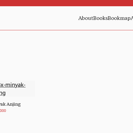
About
Books
Bookmap
ak Anjing
.000