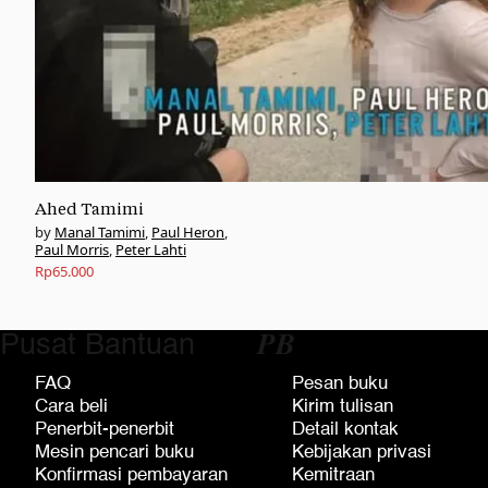
Ahed Tamimi
Manal Tamimi
,
Paul Heron
,
Paul Morris
,
Peter Lahti
Rp
65.000
Pusat Bantuan
𝑷𝑩
FAQ
Pesan buku
Cara beli
Kirim tulisan
Penerbit-penerbit
Detail kontak
Mesin pencari buku
Kebijakan privasi
Konfirmasi pembayaran
Kemitraan