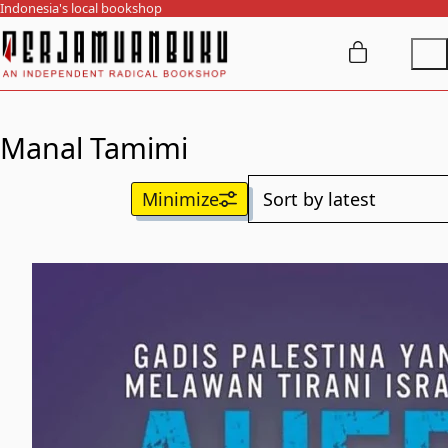
Indonesia's local bookshop
Manal Tamimi