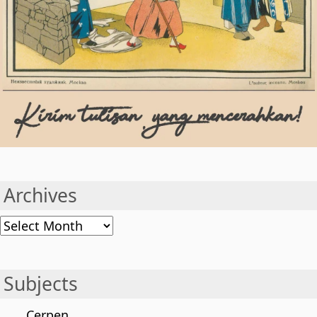
Archives
Archives
Subjects
Cerpen