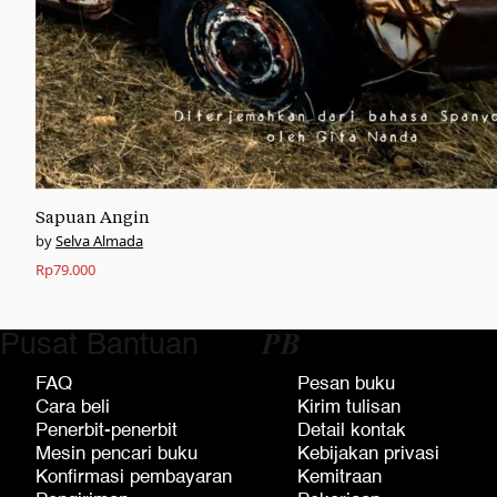
Sapuan Angin
Selva Almada
Rp
79.000
Pusat Bantuan
𝑷𝑩
FAQ
Pesan buku
Cara beli
Kirim tulisan
Penerbit-penerbit
Detail kontak
Mesin pencari buku
Kebijakan privasi
Konfirmasi pembayaran
Kemitraan