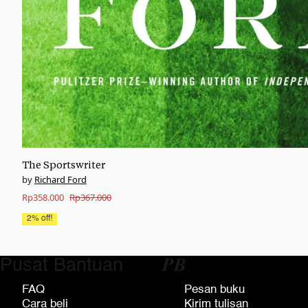
The Sportswriter
Richard Ford
Original
Current
Rp
358.000
Rp
367.000
price
price
2% off!
was:
is:
Rp367.000.
Rp358.000.
Pusat Bantuan
𝑷𝑩
FAQ
Pesan buku
Cara beli
Kirim tulisan