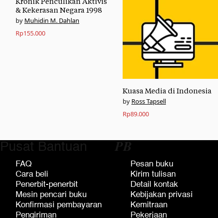
Kronik Penculikan Aktivis
& Kekerasan Negara 1998
Muhidin M. Dahlan
Rp
155.000
Kuasa Media di Indonesia
Ross Tapsell
Rp
89.000
Pusat Bantuan
𝑷𝑩
FAQ
Pesan buku
Cara beli
Kirim tulisan
Penerbit-penerbit
Detail kontak
Mesin pencari buku
Kebijakan privasi
Konfirmasi pembayaran
Kemitraan
Pengiriman
Pekerjaan