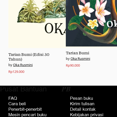
Tarian Bumi
Tarian Bumi (Edisi 30
Oka Rusmini
Tahun)
Oka Rusmini
Rp
90.000
Rp
129.000
Pusat Bantuan
𝑷𝑩
FAQ
Pesan buku
Cara beli
Kirim tulisan
Penerbit-penerbit
Detail kontak
Mesin pencari buku
Kebijakan privasi