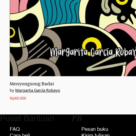
Menyongsong Badai
Margarita García Robayo
Rp
60.000
Pusat Bantuan
𝑷𝑩
FAQ
Pesan buku
Cara beli
Kirim tulisan