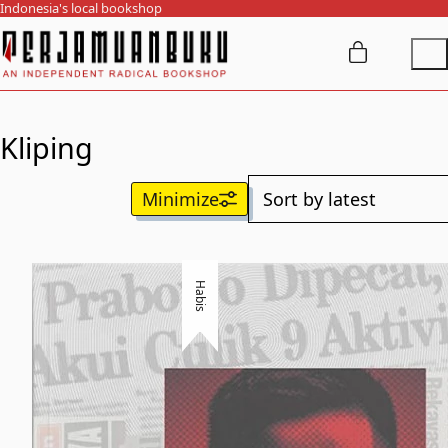
Indonesia's local bookshop
Kliping
Habis