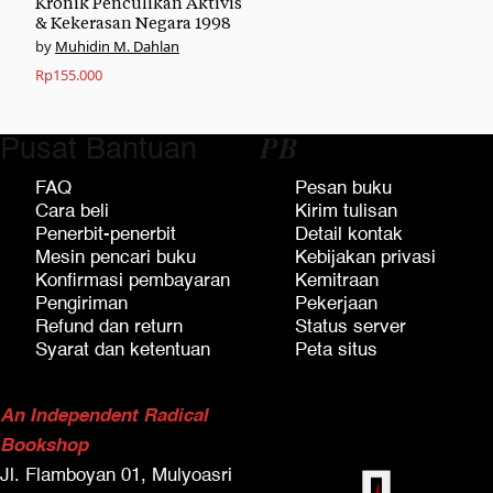
Kronik Penculikan Aktivis
& Kekerasan Negara 1998
Muhidin M. Dahlan
Rp
155.000
Pusat Bantuan
𝑷𝑩
FAQ
Pesan buku
Cara beli
Kirim tulisan
Penerbit-penerbit
Detail kontak
Mesin pencari buku
Kebijakan privasi
Konfirmasi pembayaran
Kemitraan
Pengiriman
Pekerjaan
Refund dan return
Status server
Syarat dan ketentuan
Peta situs
An Independent Radical
Bookshop
Jl. Flamboyan 01, Mulyoasri