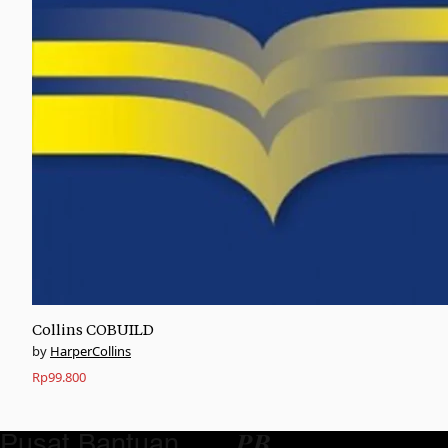
Collins COBUILD
HarperCollins
Rp
99.800
Pusat Bantuan
𝑷𝑩