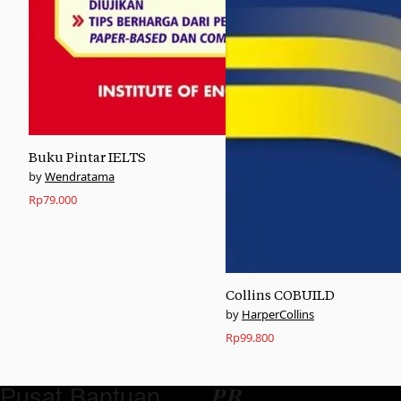
Buku Pintar IELTS
Wendratama
Rp
79.000
Collins COBUILD
HarperCollins
Rp
99.800
Pusat Bantuan
𝑷𝑩