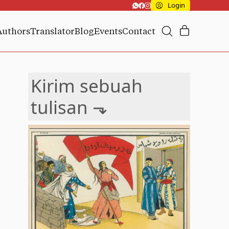
Login
Authors
Translator
Blog
Events
Contact
Kirim sebuah
tulisan ⬎