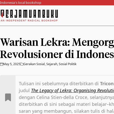
Indonesia's local bookshop
Warisan Lekra: Mengorg
Revolusioner di Indones
May 5, 2025
Gerakan Sosial
,
Sejarah
,
Sosial Politik
Tulisan ini sebelumnya diterbitkan di
Tricon
judul
The Legacy of Lekra: Organising Revoluti
dengan Celina Stien-della Croce, selanjutn
diterbitkan di sini sebagai materi belajar–k
saran yang membangun, silakan tulis di h