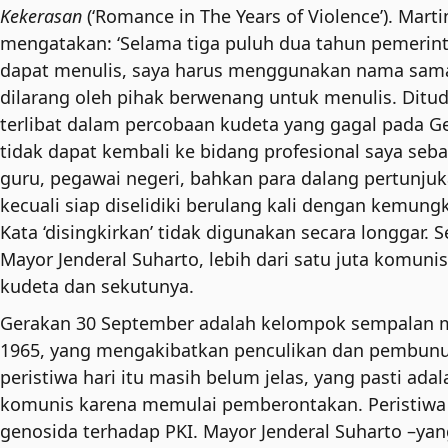
Kekerasan
(‘Romance in The Years of Violence’). Mar
mengatakan: ‘Selama tiga puluh dua tahun pemerinta
dapat menulis, saya harus menggunakan nama samar
dilarang oleh pihak berwenang untuk menulis. Dit
terlibat dalam percobaan kudeta yang gagal pada Ge
tidak dapat kembali ke bidang profesional saya seba
guru, pegawai negeri, bahkan para dalang pertunju
kecuali siap diselidiki berulang kali dengan kemung
Kata ‘disingkirkan’ tidak digunakan secara longgar.
Mayor Jenderal Suharto, lebih dari satu juta komun
kudeta dan sekutunya.
Gerakan 30 September adalah kelompok sempalan mi
1965, yang mengakibatkan penculikan dan pembunuha
peristiwa hari itu masih belum jelas, yang pasti a
komunis karena memulai pemberontakan. Peristiwa i
genosida terhadap PKI. Mayor Jenderal Suharto –yan