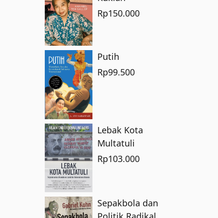
Rp
150.000
Putih
Rp
99.500
Lebak Kota
Multatuli
Rp
103.000
Sepakbola dan
Politik Radikal