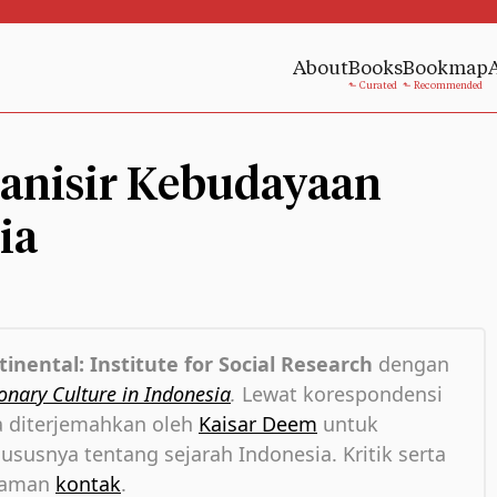
About
Books
Bookmap
anisir Kebudayaan
ia
tinental: Institute for Social Research
dengan
onary Culture in Indonesia
.
Lewat korespondensi
ya diterjemahkan oleh
Kaisar Deem
untuk
hususnya tentang sejarah Indonesia. Kritik serta
alaman
kontak
.