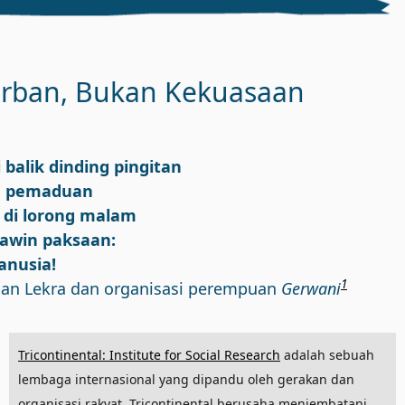
orban, Bukan Kekuasaan
 balik dinding pingitan
m pemaduan
 di lorong malam
awin paksaan:
anusia!
1
mpinan Lekra dan organisasi perempuan
Gerwani
Tricontinental: Institute for Social Research
adalah sebuah
lembaga internasional yang dipandu oleh gerakan dan
organisasi rakyat. Tricontinental berusaha menjembatani