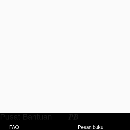
Pusat Bantuan
𝑷𝑩
FAQ
Pesan buku