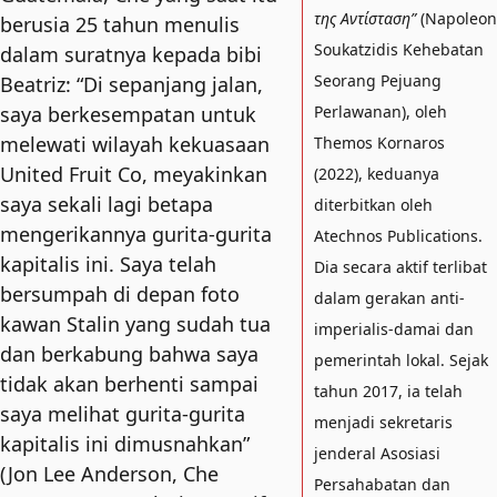
της Αντίσταση”
(Napoleon
berusia 25 tahun menulis
Soukatzidis Kehebatan
dalam suratnya kepada bibi
Seorang Pejuang
Beatriz: “Di sepanjang jalan,
saya berkesempatan untuk
Perlawanan), oleh
melewati wilayah kekuasaan
Themos Kornaros
United Fruit Co, meyakinkan
(2022), keduanya
saya sekali lagi betapa
diterbitkan oleh
mengerikannya gurita-gurita
Atechnos Publications.
kapitalis ini. Saya telah
Dia secara aktif terlibat
bersumpah di depan foto
dalam gerakan anti-
kawan Stalin yang sudah tua
imperialis-damai dan
dan berkabung bahwa saya
pemerintah lokal. Sejak
tidak akan berhenti sampai
tahun 2017, ia telah
saya melihat gurita-gurita
menjadi sekretaris
kapitalis ini dimusnahkan”
jenderal Asosiasi
(Jon Lee Anderson, Che
Persahabatan dan