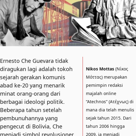
Ernesto Che Guevara tidak
diragukan lagi adalah tokoh
Nikos Mottas
(Νίκος
sejarah gerakan komunis
Μόττας) merupakan
abad ke-20 yang menarik
pemimpin redaksi
minat orang-orang dari
majalah online
berbagai ideologi politik.
“Atechnos” (Ατέχνως) di
Beberapa tahun setelah
mana dia telah menulis
pembunuhannya yang
sejak tahun 2015. Dari
pengecut di Bolivia, Che
tahun 2006 hingga
menjadi simbol revolusioner
2009, ia menjadi