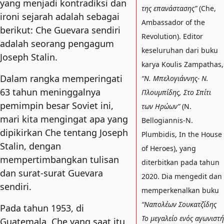
yang menjadi kontradiksi dan
της επανάστασης”
(Che,
ironi sejarah adalah sebagai
Ambassador of the
berikut: Che Guevara sendiri
Revolution). Editor
adalah seorang pengagum
keseluruhan dari buku
Joseph Stalin.
karya Koulis Zampathas,
Dalam rangka memperingati
“Ν. Μπελογιάννης- Ν.
63 tahun meninggalnya
Πλουμπίδης, Στο Σπίτι
pemimpin besar Soviet ini,
των Ηρώων”
(N.
mari kita mengingat apa yang
Bellogiannis-N.
dipikirkan Che tentang Joseph
Plumbidis, In the House
Stalin, dengan
of Heroes), yang
mempertimbangkan tulisan
diterbitkan pada tahun
dan surat-surat Guevara
2020. Dia mengedit dan
sendiri.
memperkenalkan buku
“Ναπολέων Σουκατζίδης
Pada tahun 1953, di
Το μεγαλείο ενός αγωνιστή
Guatemala, Che yang saat itu