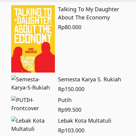
Talking To My Daughter
About The Economy
Rp
80.000
Semesta Karya S. Rukiah
Rp
150.000
Putih
Rp
99.500
Lebak Kota Multatuli
Rp
103.000