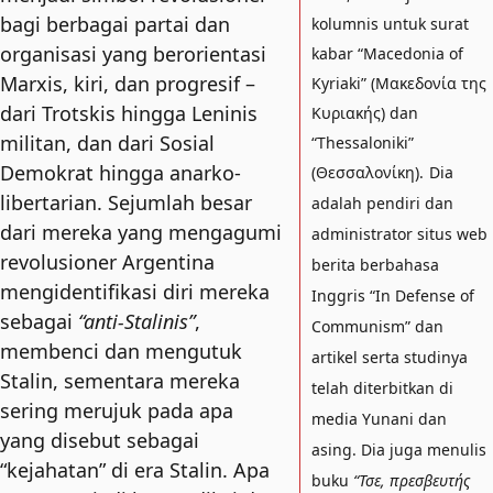
bagi berbagai partai dan
kolumnis untuk surat
organisasi yang berorientasi
kabar “Macedonia of
Marxis, kiri, dan progresif –
Kyriaki” (Μακεδονία της
dari Trotskis hingga Leninis
Κυριακής) dan
militan, dan dari Sosial
“Thessaloniki”
Demokrat hingga anarko-
(Θεσσαλονίκη).
Dia
libertarian. Sejumlah besar
adalah pendiri dan
dari mereka yang mengagumi
administrator situs web
revolusioner Argentina
berita berbahasa
mengidentifikasi diri mereka
Inggris “In Defense of
sebagai
“anti-Stalinis”
,
Communism” dan
membenci dan mengutuk
artikel serta studinya
Stalin, sementara mereka
telah diterbitkan di
sering merujuk pada apa
media Yunani dan
yang disebut sebagai
asing. Dia juga menulis
“kejahatan” di era Stalin. Apa
buku
“Τσε, πρεσβευτής