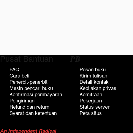
Pusat Bantuan
𝑷𝑩
FAQ
Pesan buku
Cara beli
Kirim tulisan
Penerbit-penerbit
Detail kontak
Mesin pencari buku
Kebijakan privasi
Konfirmasi pembayaran
Kemitraan
Pengiriman
Pekerjaan
Refund dan return
Status server
Syarat dan ketentuan
Peta situs
An Independent Radical