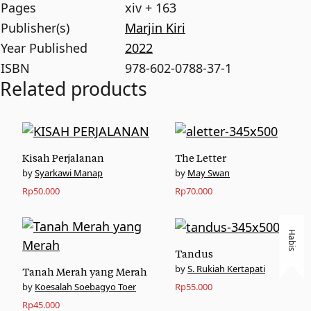
Pages
xiv + 163
Publisher(s)
Marjin Kiri
Year Published
2022
ISBN
978-602-0788-37-1
Related products
Kisah Perjalanan
The Letter
Syarkawi Manap
May Swan
Rp
50.000
Rp
70.000
Habis
Tandus
S. Rukiah Kertapati
Tanah Merah yang Merah
Koesalah Soebagyo Toer
Rp
55.000
Rp
45.000