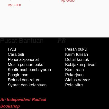
Rp
70.000
Rp
55.000
Pusat Bantuan
𝑷𝑩
FAQ
Pesan buku
Cara beli
Kirim tulisan
Penerbit-penerbit
Detail kontak
Mesin pencari buku
Kebijakan privasi
Konfirmasi pembayaran
Kemitraan
Pengiriman
Pekerjaan
Refund dan return
Status server
Syarat dan ketentuan
Peta situs
An Independent Radical
Bookshop