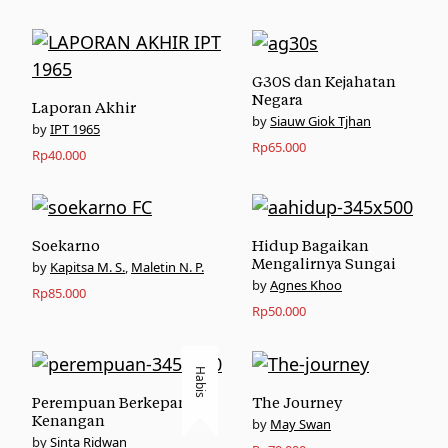
G30S dan Kejahatan
Negara
Laporan Akhir
Siauw Giok Tjhan
IPT 1965
Rp
65.000
Rp
40.000
Soekarno
Hidup Bagaikan
Mengalirnya Sungai
Kapitsa M. S.
,
Maletin N. P.
Agnes Khoo
Rp
85.000
Rp
50.000
Habis
Perempuan Berkepang
The Journey
Kenangan
May Swan
Sinta Ridwan