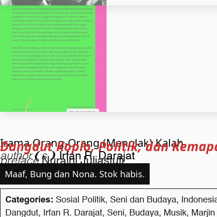
Irama Orang-Orang (Menolak) Kalah
Dangdut Koplo, Politik, dan Kema
author❨s❩
Irfan R. Darajat
preface
Nuraini Juliastuti
Maaf, Bung dan Nona. Stok habis.
Categories:
Sosial Politik
,
Seni dan Budaya
,
Indonesi
Dangdut
,
Irfan R. Darajat
,
Seni
,
Budaya
,
Musik
,
Marjin 