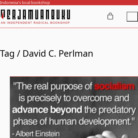
Indonesia's local bookshop
Tag /
David C. Perlman