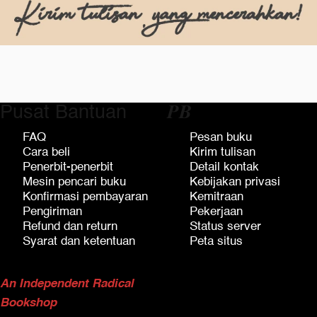
Pusat Bantuan
𝑷𝑩
FAQ
Pesan buku
Cara beli
Kirim tulisan
Penerbit-penerbit
Detail kontak
Mesin pencari buku
Kebijakan privasi
Konfirmasi pembayaran
Kemitraan
Pengiriman
Pekerjaan
Refund dan return
Status server
Syarat dan ketentuan
Peta situs
An Independent Radical
Bookshop