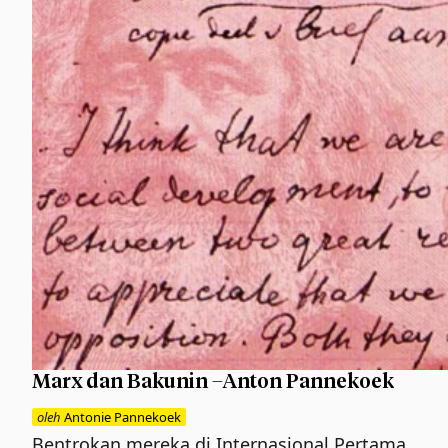
Marx dan Bakunin –Anton Pannekoek
oleh
Antonie Pannekoek
Bentrokan mereka di Internasional Pertama