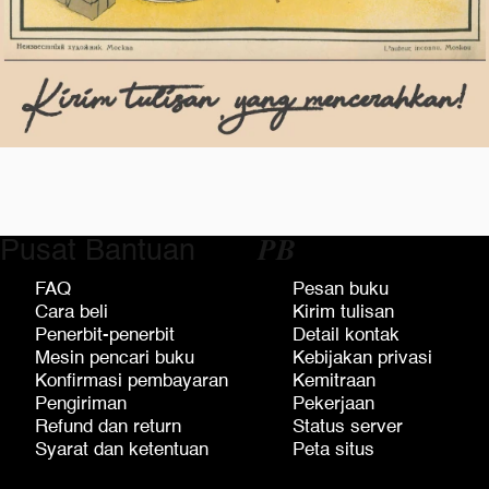
Pusat Bantuan
𝑷𝑩
FAQ
Pesan buku
Cara beli
Kirim tulisan
Penerbit-penerbit
Detail kontak
Mesin pencari buku
Kebijakan privasi
Konfirmasi pembayaran
Kemitraan
Pengiriman
Pekerjaan
Refund dan return
Status server
Syarat dan ketentuan
Peta situs