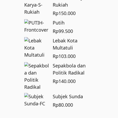
Rukiah
Rp
150.000
Putih
Rp
99.500
Lebak Kota
Multatuli
Rp
103.000
Sepakbola dan
Politik Radikal
Rp
140.000
Subjek Sunda
Rp
80.000