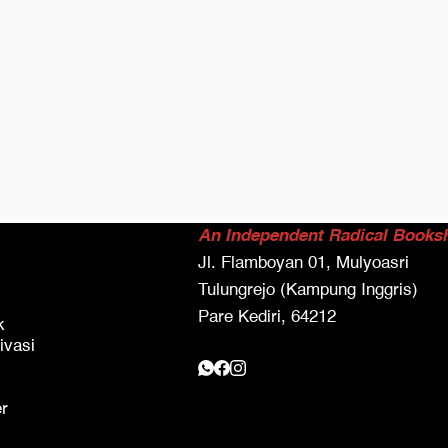
An Independent Radical Books
Jl. Flamboyan 01, Mulyoasri
Tulungrejo (Kampung Inggris)
Pare Kediri, 64212
k
ivasi
er