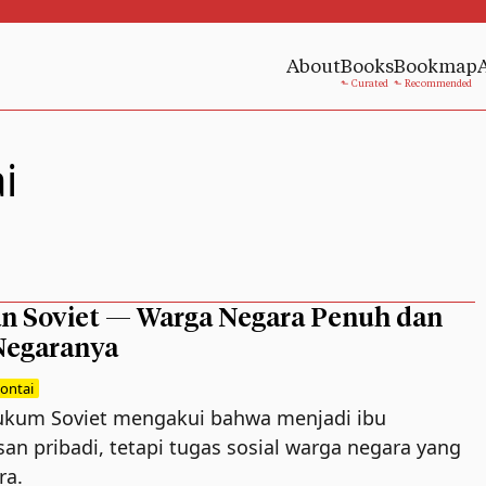
About
Books
Bookmap
i
 Soviet — Warga Negara Penuh dan
 Negaranya
lontai
hukum Soviet mengakui bahwa menjadi ibu
an pribadi, tetapi tugas sosial warga negara yang
ra.