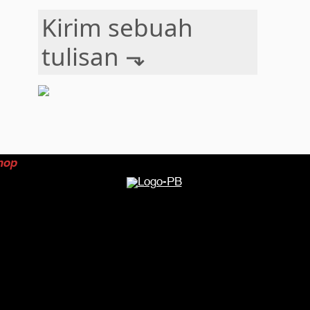
Kirim sebuah
tulisan ⬎
hop