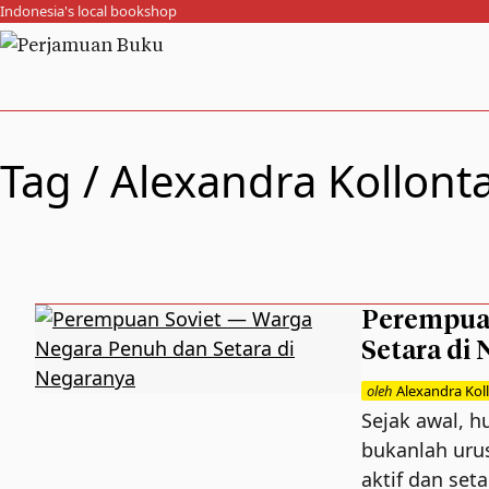
Indonesia's local bookshop
Tag /
Alexandra Kollonta
Perempuan
Setara di
oleh
Alexandra Kol
Sejak awal, 
bukanlah urus
aktif dan seta