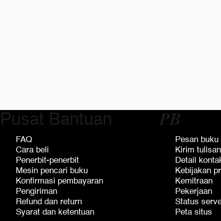
Pusat Bantuan
𝑷𝑩
FAQ
Pesan buku
Cara beli
Kirim tulisan
Penerbit-penerbit
Detail konta
Mesin pencari buku
Kebijakan pr
Konfirmasi pembayaran
Kemitraan
Pengiriman
Pekerjaan
Refund dan return
Status serv
Syarat dan ketentuan
Peta situs