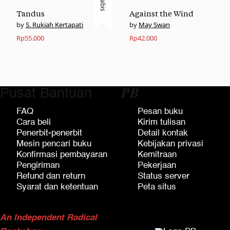
Habis
Tandus
Against the Wind
S. Rukiah Kertapati
May Swan
Rp
55.000
Rp
42.000
Pusat Bantuan
𝑷𝑩
FAQ
Pesan buku
Cara beli
Kirim tulisan
Penerbit-penerbit
Detail kontak
Mesin pencari buku
Kebijakan privasi
Konfirmasi pembayaran
Kemitraan
Pengiriman
Pekerjaan
Refund dan return
Status server
Syarat dan ketentuan
Peta situs
An Independent Radical