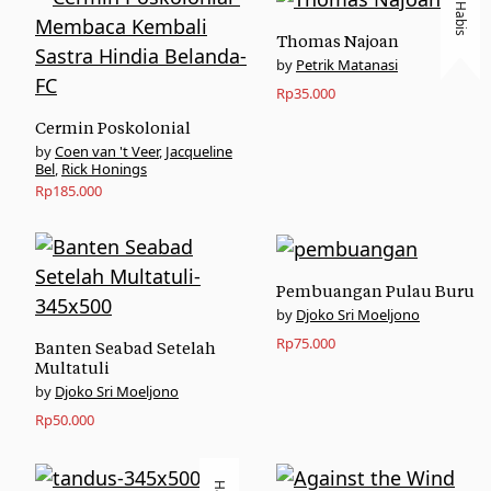
Habis
Thomas Najoan
Petrik Matanasi
Rp
35.000
Cermin Poskolonial
Coen van 't Veer
,
Jacqueline
Bel
,
Rick Honings
Rp
185.000
Pembuangan Pulau Buru
Djoko Sri Moeljono
Rp
75.000
Banten Seabad Setelah
Multatuli
Djoko Sri Moeljono
Rp
50.000