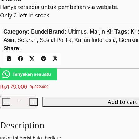
Hanya tersedia untuk pembelian via website.
Only 2 left in stock
Category:
Bundel
Brand:
Ultimus
,
Marjin Kiri
Tags:
Kri
Asia
,
Sejarah
,
Sosial Politik
,
Kajian Indonesia
,
Gerakan
Share:
Tanyakan sesuatu
Rp
179.000
Rp
222.000
Original
Current
price
price
-
+
Add to cart
Paket
was:
is:
Pergolakan-
Rp222.000.
Rp179.000.
Asia-
Description
Afrika
Paket ini berisi buku berikut: