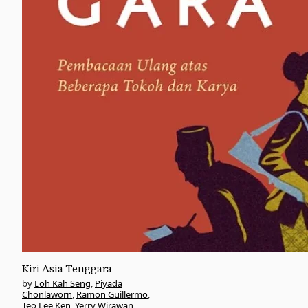
Kiri Asia Tenggara
Loh Kah Seng
,
Piyada
Chonlaworn
,
Ramon Guillermo
,
Teo Lee Ken
,
Yerry Wirawan