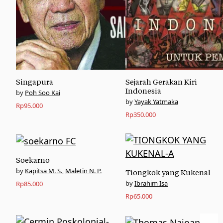
Singapura
Sejarah Gerakan Kiri
Indonesia
Poh Soo Kai
Yayak Yatmaka
Rp
95.000
Rp
350.000
Soekarno
Kapitsa M. S.
,
Maletin N. P.
Tiongkok yang Kukenal
Ibrahim Isa
Rp
85.000
Rp
65.000