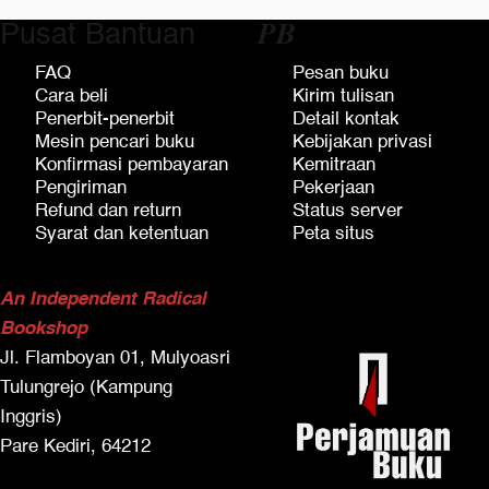
Pusat Bantuan
𝑷𝑩
FAQ
Pesan buku
Cara beli
Kirim tulisan
Penerbit-penerbit
Detail kontak
Mesin pencari buku
Kebijakan privasi
Konfirmasi pembayaran
Kemitraan
Pengiriman
Pekerjaan
Refund dan return
Status server
Syarat dan ketentuan
Peta situs
An Independent Radical
Bookshop
Jl. Flamboyan 01, Mulyoasri
Tulungrejo (Kampung
Inggris)
Pare Kediri, 64212