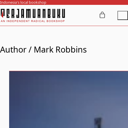
Indonesia's local bookshop
Author /
Mark Robbins