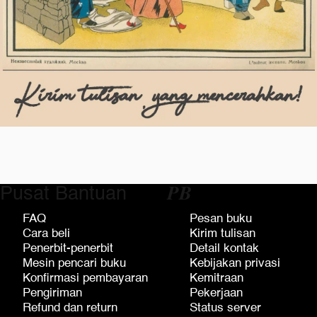
Pusat Bantuan
𝑷𝑩
FAQ
Pesan buku
Cara beli
Kirim tulisan
Penerbit-penerbit
Detail kontak
Mesin pencari buku
Kebijakan privasi
Konfirmasi pembayaran
Kemitraan
Pengiriman
Pekerjaan
Refund dan return
Status server