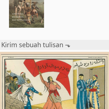
Kirim sebuah tulisan ⬎