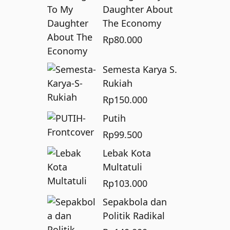
Daughter About
The Economy
Rp
80.000
Semesta Karya S.
Rukiah
Rp
150.000
Putih
Rp
99.500
Lebak Kota
Multatuli
Rp
103.000
Sepakbola dan
Politik Radikal