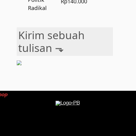
Rp
140.000
Kirim sebuah
tulisan ⬎
hop