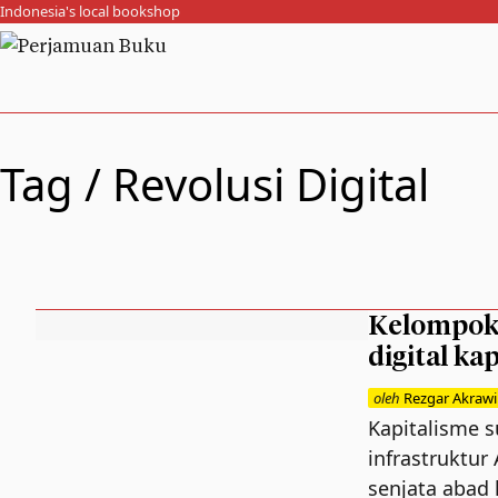
Indonesia's local bookshop
Tag /
Revolusi Digital
Kelompok 
digital ka
oleh
Rezgar Akrawi
Kapitalisme s
infrastruktur
senjata abad 