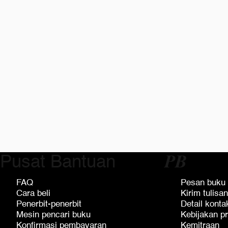
Pusat Bantuan
𝑷𝑩
FAQ
Pesan buku
Cara beli
Kirim tulisan
Penerbit-penerbit
Detail konta
Mesin pencari buku
Kebijakan pr
Konfirmasi pembayaran
Kemitraan