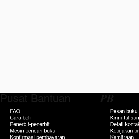
Pusat Bantuan
𝑷𝑩
FAQ
Pesan buku
Cara beli
Kirim tulisan
Penerbit-penerbit
Detail konta
Mesin pencari buku
Kebijakan pr
Konfirmasi pembayaran
Kemitraan