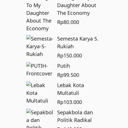
Daughter About
The Economy
Rp
80.000
Semesta Karya S.
Rukiah
Rp
150.000
Putih
Rp
99.500
Lebak Kota
Multatuli
Rp
103.000
Sepakbola dan
Politik Radikal