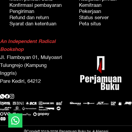
Konfirmasi pembayaran
Kemitraan
Pengiriman
Pekerjaan
Refund dan return
Status server
Syarat dan ketentuan
Peta situs
An Independent Radical
Bookshop
Jl. Flamboyan 01, Mulyoasri
Tulungrejo (Kampung
Inggris)
Pare Kediri, 64212
©
Copyleft 2019-2026
Perjamuan Buku
by
☭ Alienasi