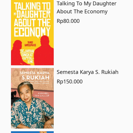
Talking To My Daughter
About The Economy
Rp
80.000
Semesta Karya S. Rukiah
Rp
150.000