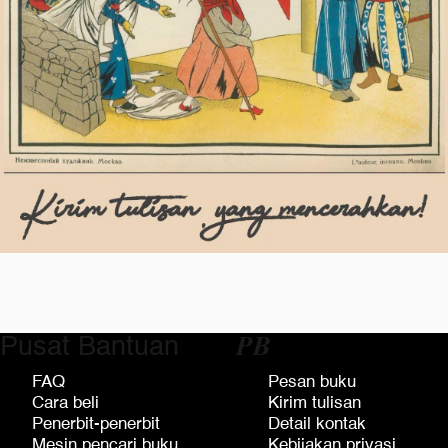
Pusat Bantuan
𝑷𝑩
FAQ
Pesan buku
Cara beli
Kirim tulisan
Penerbit-penerbit
Detail kontak
Mesin pencari buku
Kebijakan privasi