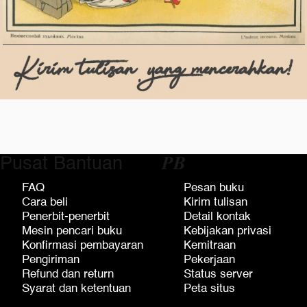
Pusat Bantuan
𝑷𝑩
FAQ
Pesan buku
Cara beli
Kirim tulisan
Penerbit-penerbit
Detail kontak
Mesin pencari buku
Kebijakan privasi
Konfirmasi pembayaran
Kemitraan
Pengiriman
Pekerjaan
Refund dan return
Status server
Syarat dan ketentuan
Peta situs