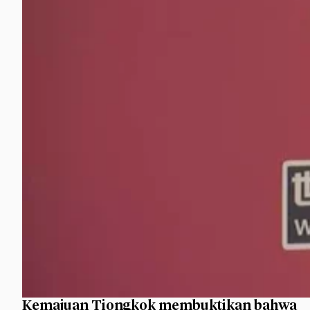
Kemajuan Tiongkok membuktikan bahwa