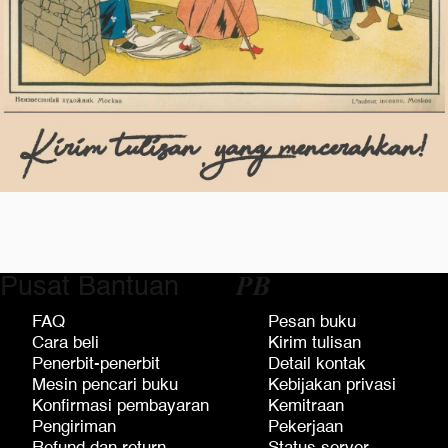
Pusat Bantuan
𝑷𝑩
FAQ
Pesan buku
Cara beli
Kirim tulisan
Penerbit-penerbit
Detail kontak
Mesin pencari buku
Kebijakan privasi
Konfirmasi pembayaran
Kemitraan
Pengiriman
Pekerjaan