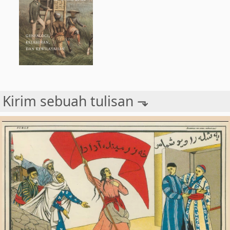
Kirim sebuah tulisan ⬎