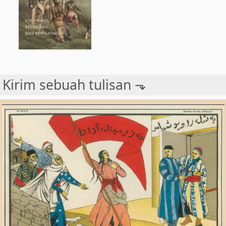
Kirim sebuah tulisan ⬎