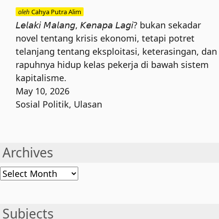
oleh
Cahya Putra Alim
𝘓𝘦𝘭𝘢𝘬𝘪 𝘔𝘢𝘭𝘢𝘯𝘨, 𝘒𝘦𝘯𝘢𝘱𝘢 𝘓𝘢𝘨𝘪? bukan sekadar
novel tentang krisis ekonomi, tetapi potret
telanjang tentang eksploitasi, keterasingan, dan
rapuhnya hidup kelas pekerja di bawah sistem
kapitalisme.
May 10, 2026
Sosial Politik
,
Ulasan
Archives
Archives
Subjects