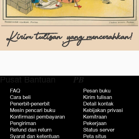
Pusat Bantuan
𝑷𝑩
FAQ
Pesan buku
Cara beli
Kirim tulisan
Penerbit-penerbit
Detail kontak
Mesin pencari buku
Kebijakan privasi
Konfirmasi pembayaran
Kemitraan
Pengiriman
Pekerjaan
Refund dan return
Status server
Syarat dan ketentuan
Peta situs