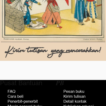
Pusat Bantuan
𝑷𝑩
FAQ
Pesan buku
Cara beli
Kirim tulisan
Penerbit-penerbit
Detail kontak