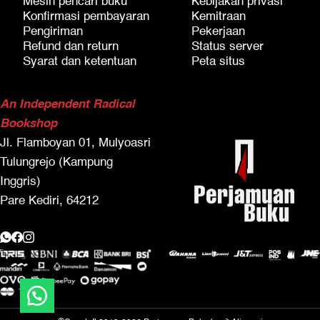
Mesin pencari buku
Kebijakan privasi
Konfirmasi pembayaran
Kemitraan
Pengiriman
Pekerjaan
Refund dan return
Status server
Syarat dan ketentuan
Peta situs
An Independent Radical
Bookshop
Jl. Flamboyan 01, Mulyoasri
Tulungrejo (Kampung
Inggris)
Pare Kediri, 64212